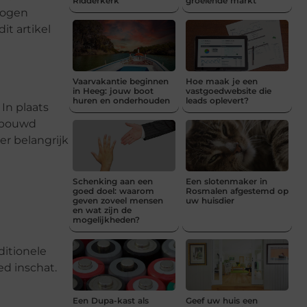
Ridderkerk
groeiende markt
mogen
it artikel
Vaarvakantie beginnen
Hoe maak je een
in Heeg: jouw boot
vastgoedwebsite die
huren en onderhouden
leads oplevert?
In plaats
gebouwd
er belangrijk
Schenking aan een
Een slotenmaker in
goed doel: waarom
Rosmalen afgestemd op
geven zoveel mensen
uw huisdier
en wat zijn de
mogelijkheden?
itionele
ed inschat.
Een Dupa-kast als
Geef uw huis een