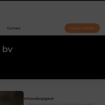
Contact
Auteur worden
 bv
Inhoudsopgave
Wat is pensioen in bv en hoe werkt