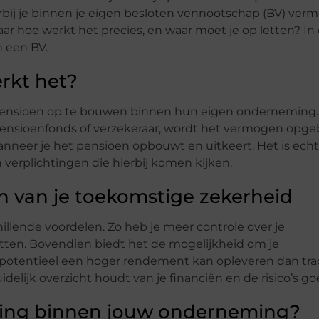
rbij je binnen je eigen besloten vennootschap (BV) ver
ar hoe werkt het precies, en waar moet je op letten? In d
 een BV.
rkt het?
ensioen op te bouwen binnen hun eigen onderneming. 
pensioenfonds of verzekeraar, wordt het vermogen op
 wanneer je het pensioen opbouwt en uitkeert. Het is echt
 verplichtingen die hierbij komen kijken.
 van je toekomstige zekerheid
hillende voordelen. Zo heb je meer controle over je
tten. Bovendien biedt het de mogelijkheid om je
potentieel een hoger rendement kan opleveren dan trad
elijk overzicht houdt van je financiën en de risico’s go
ding binnen jouw onderneming?