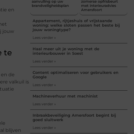
aanvulling op uw
zomerse opfrisbeurt
brandveiligheidsplan
met interieuradvies
tie en
Amersfoort
Appartement, rijtjeshuis of vrijstaande
met
woning: welke sloten passen het beste bij
jouw woningtype?
j jouw
Lees verder »
Haal meer uit je woning met de
 te
interieurbouwer in Soest
Lees verder »
Content optimaliseren voor gebruikers en
 en de
Google
re valkuil is
Lees verder »
tuatie
Machineverhuur met machinist
Lees verder »
Inbraakbeveiliging Amersfoort begint bij
goed sluitwerk
ele
Lees verder »
l blijven