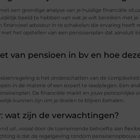
et een grondige analyse van je huidige financiële situa
delijk beeld te hebben van wat je wilt bereiken met je
inancieel adviseur in te schakelen die ervaring heeft 
et het opstellen van een pensioenplan dat aansluit bi
et van pensioen in bv en hoe deze
sioenregeling is het onderschatten van de complexiteit
diepen in de materie of een expert te raadplegen. Een ande
ensioenplan. De financiële markt en jouw persoonlijke si
ijk kunnen zijn om je doelen te blijven behalen.
: wat zijn de verwachtingen?
d uit, vooral door de toenemende behoefte aan flexib
ting is dat de regelgeving rondom pensioenopbouw za