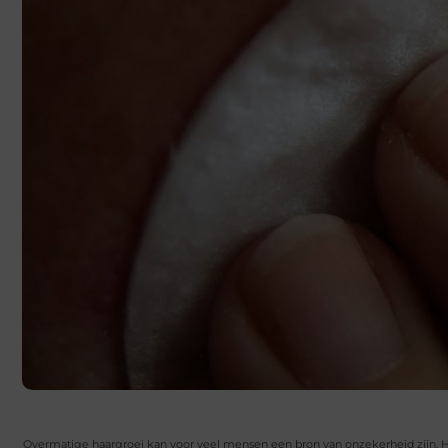
Overmatige haargroei kan voor veel mensen een bron van onzekerheid zijn. Ho