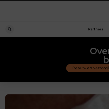
Partners
Over
b
Beauty en verzorg