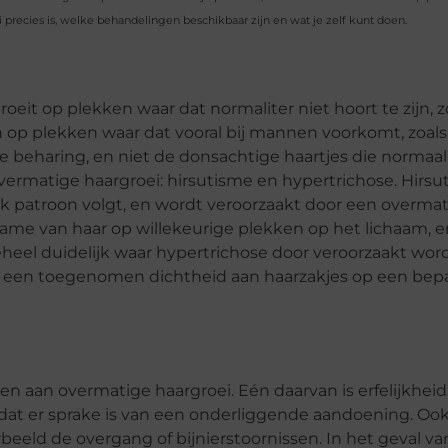
 precies is, welke behandelingen beschikbaar zijn en wat je zelf kunt doen.
oeit op plekken waar dat normaliter niet hoort te zijn, z
n op plekken waar dat vooral bij mannen voorkomt, zoals
ke beharing, en niet de donsachtige haartjes die normaa
rmatige haargroei: hirsutisme en hypertrichose. Hirsut
k patroon volgt, en wordt veroorzaakt door een overma
ame van haar op willekeurige plekken op het lichaam, en
el duidelijk waar hypertrichose door veroorzaakt word
 of een toegenomen dichtheid aan haarzakjes op een bep
n aan overmatige haargroei. Eén daarvan is erfelijkheid
 dat er sprake is van een onderliggende aandoening. O
rbeeld de overgang of bijnierstoornissen. In het geval va