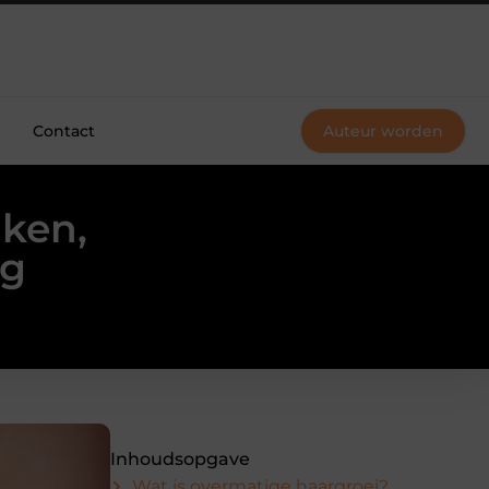
Contact
Auteur worden
aken,
rg
Inhoudsopgave
Wat is overmatige haargroei?