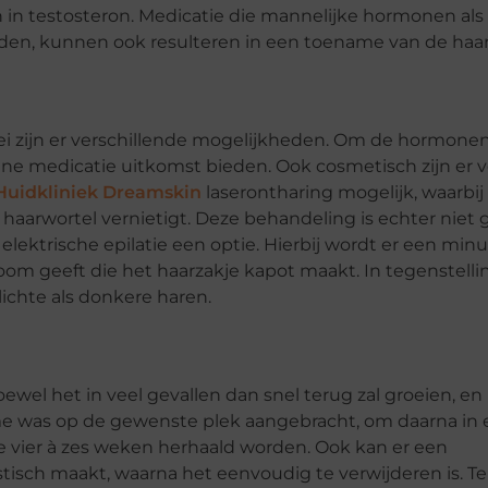
in testosteron. Medicatie die mannelijke hormonen als
ïden, kunnen ook resulteren in een toename van de haar
i zijn er verschillende mogelijkheden. Om de hormonen 
ne medicatie uitkomst bieden. Ook cosmetisch zijn er v
Huidkliniek Dreamskin
laserontharing mogelijk, waarbij 
haarwortel vernietigt. Deze behandeling is echter niet 
 elektrische epilatie een optie. Hierbij wordt er een min
room geeft die het haarzakje kapot maakt. In tegenstelli
lichte als donkere haren.
ewel het in veel gevallen dan snel terug zal groeien, e
rme was op de gewenste plek aangebracht, om daarna in 
 vier à zes weken herhaald worden. Ook kan er een
isch maakt, waarna het eenvoudig te verwijderen is. Te