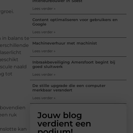
interieurbouwer in Soest
Lees verder »
groei.
Content optimaliseren voor gebruikers en
Google
Lees verder »
in balans te
Machineverhuur met machinist
erschillende
Lees verder »
laserlicht
geschikt
Inbraakbeveiliging Amersfoort begint bij
uscule naald
goed sluitwerk
ng tot
Lees verder »
De stille upgrade die een computer
merkbaar verandert
Lees verder »
n bovendien
Jouw blog
een ruk
verdient een
nslotte kan
podium!