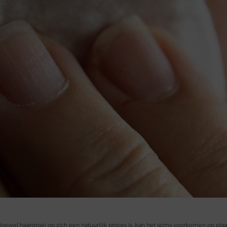
ewel haargroei op zich een natuurlijk proces is, kan het soms voorkomen op plaa