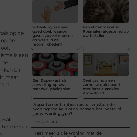
Schenking aan een
Een slotenmaker in
goed doel: waarom
Rosmalen afgestemd op
oals op de
geven zoveel mensen
uw huisdier
 op de
en wat zijn de
mogelijkheden?
l ook
isme is een
tige
 kan bij
t, maar
Een Dupa-kast als
Geef uw huis een
aald
aanvulling op uw
zomerse opfrisbeurt
brandveiligheidsplan
met interieuradvies
Amersfoort
Appartement, rijtjeshuis of vrijstaande
woning: welke sloten passen het beste bij
jouw woningtype?
, wat
Lees verder »
ok hormonale
Haal meer uit je woning met de
n