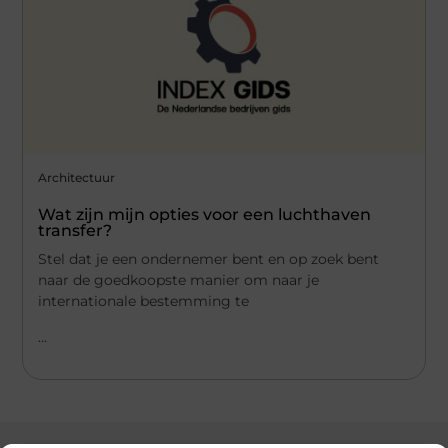
Architectuur
Wat zijn mijn opties voor een luchthaven
transfer?
Stel dat je een ondernemer bent en op zoek bent
naar de goedkoopste manier om naar je
internationale bestemming te
...