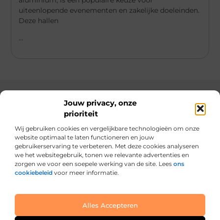
uiteenlopende evenementen en zakelijke doeleinden.
Deze hallen
...
Jouw privacy, onze
Main Links
prioriteit
Wij gebruiken cookies en vergelijkbare technologieën om onze
Kwaliteit backlinks kopen: hoe je slimme keuzes maakt voor blijvende SEO-succes
Geld verdienen met je website: zo verandert jouw site in een inkomstenbron
website optimaal te laten functioneren en jouw
gebruikerservaring te verbeteren. Met deze cookies analyseren
we het websitegebruik, tonen we relevante advertenties en
zorgen we voor een soepele werking van de site. Lees
ons
cookiebeleid
voor meer informatie.
Van alles wat, voor jou verzameld.
Van inspirerende verhalen tot praktische tips, ontdek de veelzijdigheid
van het dagelijks leven op indexgids.nl.
@2025 All Right Reserved. Design by
www.indexgids.nl.
Alles Accepteren