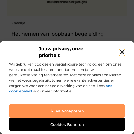
Zakelijk
Het nemen van loopbaan begeleiding
Het is helemaal hip tegenwoordig om druk bezig te
Jouw privacy, onze
zijn met je loopbaan. Hoe jij je werkende carrière ook
prioriteit
besteden wilt, het is altijd slim om er over na te
denken wat je nog meer wilt. Blijf je voor altijd ...
Wij gebruiken cookies en vergelijkbare technologieën om onze
website optimaal te laten functioneren en jouw
gebruikerservaring te verbeteren. Met deze cookies analyseren
we het websitegebruik, tonen we relevante advertenties en
zorgen we voor een soepele werking van de site. Lees
ons
cookiebeleid
voor meer informatie.
Alles Accepteren
Cookies Beheren