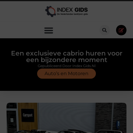
Een exclusieve cabrio huren voor
een bijzondere moment
Gepubliceerd Door Index Gids.nl
Auto’s en Motoren