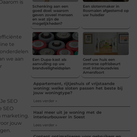
 Daarom is
Schenking aan een
Een slotenmaker in
goed doel: waarom
Rosmalen afgestemd op
geven zoveel mensen
uw huisdier
en wat zijn de
mogelijkheden?
efficiënte
ine te
e onderdelen
aan we aan
Een Dupa-kast als
Geef uw huis een
aanvulling op uw
zomerse opfrisbeurt
r
brandveiligheidsplan
met interieuradvies
Amersfoort
Appartement, rijtjeshuis of vrijstaande
woning: welke sloten passen het beste bij
jouw woningtype?
. Je SEO
Lees verder »
de SEO
Haal meer uit je woning met de
a marketing.
interieurbouwer in Soest
voor jouw
Lees verder »
ngen.
Content optimaliseren voor gebruikers en