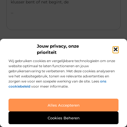
klusser bent of net begint, de
...
Jouw privacy, onze
prioriteit
Wij gebruiken cookies en vergelijkbare technologieën om onze
Main Links
website optimaal te laten functioneren en jouw
Kwaliteit backlinks kopen: hoe je slimme keuzes maakt voor blijvende SEO-succes
Geld verdienen met je website: zo verandert jouw site in een inkomstenbron
gebruikerservaring te verbeteren. Met deze cookies analyseren
we het websitegebruik, tonen we relevante advertenties en
zorgen we voor een soepele werking van de site. Lees
ons
cookiebeleid
voor meer informatie.
Van alles wat, voor jou verzameld.
Van inspirerende verhalen tot praktische tips, ontdek de veelzijdigheid
Alles Accepteren
van het dagelijks leven op indexgids.nl.
@2025 All Right Reserved. Design by
www.indexgids.nl.
Cookies Beheren